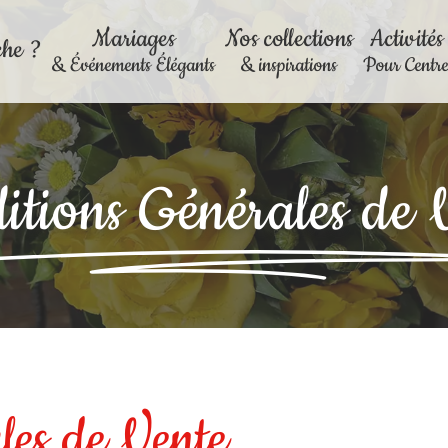
Mariages
Nos collections
Activités
che ?
& Événements Élégants
& inspirations
Pour Centres
itions Générales de 
les de Vente