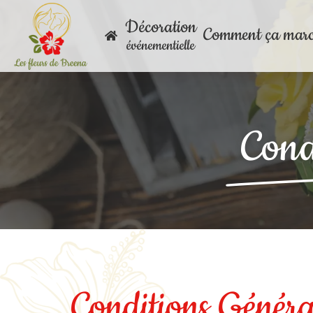
Passer
Décoration
au
Comment ça mar
contenu
événementielle
Cond
Conditions Généra