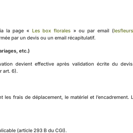
via la page «
Les box florales
» ou par email (
lesfleu
e par un devis ou un email récapitulatif.
riages, etc.)
rvation devient effective après validation écrite du d
art. 6).
nt les frais de déplacement, le matériel et l’encadrement. 
icable (article 293 B du CGI).