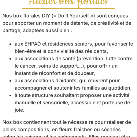
Atelier box florales
Activités Florales et Créatives
Nos box florales DIY (« Do It Yourself ») sont conçues
Le blog
pour apporter un moment de détente, de créativité et de
partage, adaptées aussi bien :
A propos
aux EHPAD et résidences seniors, pour favoriser le
Contact
bien-être et la convivialité des résidents,
aux associations de santé (prévention, lutte contre
le cancer, soins de support…), pour offrir un
instant de réconfort et de douceur,
aux associations d’aidants, qui œuvrent pour
accompagner et soutenir les familles au quotidien,
à toute structure souhaitant proposer une activité
manuelle et sensorielle, accessible et porteuse de
joie.
Nos box contiennent tout le nécessaire pour réaliser de
belles compositions, en fleurs fraîches ou séchées
selon les saisons et les événements. Elles peuvent être