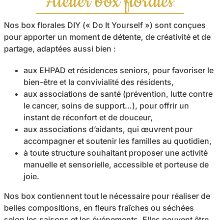
Atelier box florales
Activités Florales et Créatives
Nos box florales DIY (« Do It Yourself ») sont conçues
Le blog
pour apporter un moment de détente, de créativité et de
partage, adaptées aussi bien :
A propos
aux EHPAD et résidences seniors, pour favoriser le
Contact
bien-être et la convivialité des résidents,
aux associations de santé (prévention, lutte contre
le cancer, soins de support…), pour offrir un
instant de réconfort et de douceur,
aux associations d’aidants, qui œuvrent pour
accompagner et soutenir les familles au quotidien,
à toute structure souhaitant proposer une activité
manuelle et sensorielle, accessible et porteuse de
joie.
Nos box contiennent tout le nécessaire pour réaliser de
belles compositions, en fleurs fraîches ou séchées
selon les saisons et les événements. Elles peuvent être