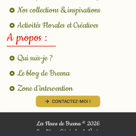
Nos collections & inspirations
Activités Florales et Créatives
A propos :
Qui suis-je ?
Le blog de Breena
Zone d’intervention
CONTACTEZ-MOI !
Les Fleurs de Breena ©
2026
Conditions Générales de Vente